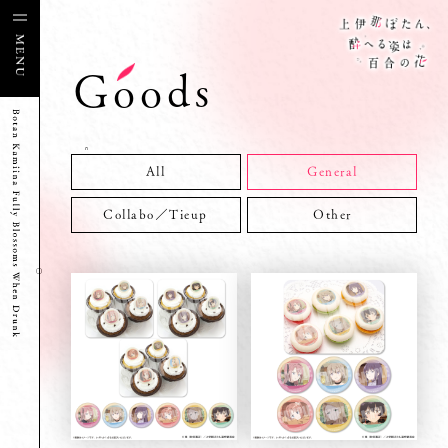
Goods
All
General
Collabo／Tieup
Other