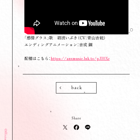
「感情グラス」歌 砺波いぶき（CV：青山吉能）
エンディングアニメーション：吉成 鋼
配信はこちら：
https://anxmusic.lnk.to/pJI0Xc
back
Share