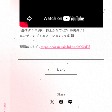
「感情グラス」歌 郡上かなで（CV：寿美菜子）
エンディングアニメーション：吉成 鋼
配信はこちら：
https://anxmusic.lnk.to/bOOuD5
back
Share