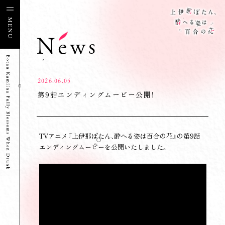
News
2026.06.05
第9話エンディングムービー公開！
TVアニメ『上伊那ぼたん、酔へる姿は百合の花』の第9話
エンディングムービーを公開いたしました。