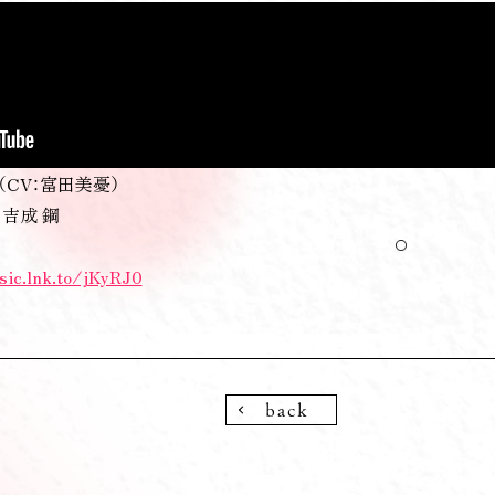
CV：富田美憂）
吉成 鋼
sic.lnk.to/jKyRJ0
back