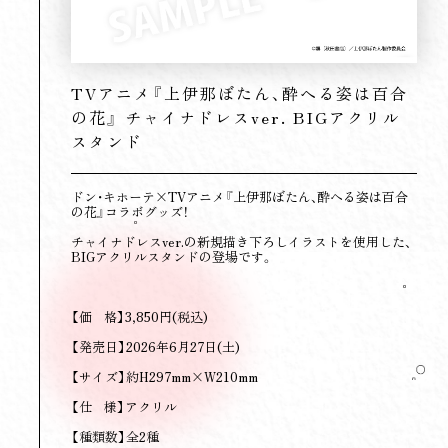
TVアニメ『上伊那ぼたん、酔へる姿は百合
の花』 チャイナドレスver. BIGアクリル
スタンド
ドン・キホーテ×TVアニメ『上伊那ぼたん、酔へる姿は百合
の花』コラボグッズ！
チャイナドレスver.の新規描き下ろしイラストを使用した、
BIGアクリルスタンドの登場です。
【価 格】3,850円(税込)
【発売日】2026年6月27日(土)
【サイズ】約H297mm×W210mm
【仕 様】アクリル
【種類数】全2種