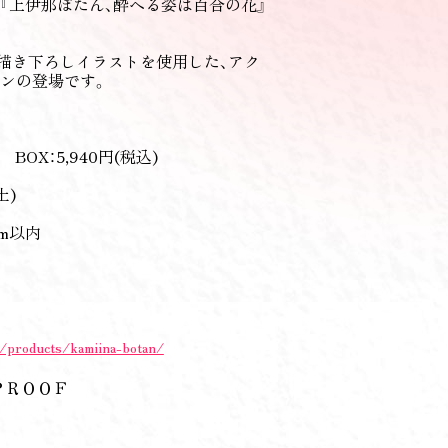
メ『上伊那ぼたん、酔へる姿は百合の花』
規描き下ろしイラストを使用した、アク
ンの登場です。
BOX：5,940円(税込)
土)
mm以内
m/products/kamiina-botan/
ＰＲＯＯＦ