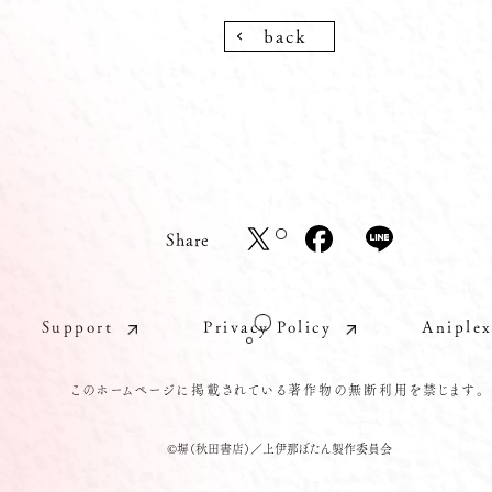
back
Share
Support
Privacy Policy
Aniple
このホームページに掲載されている
著作物の無断利用を禁じます。
©塀（秋田書店）／上伊那ぼたん製作委員会