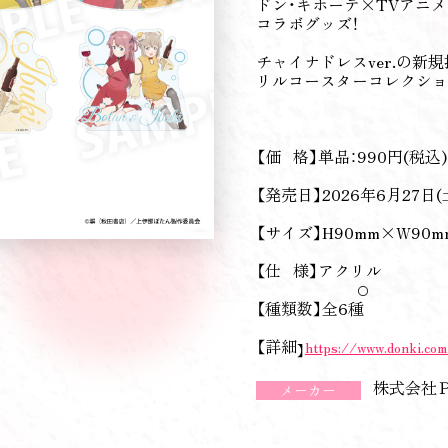
ドン・キホーテ×TVアニ
コラボグッズ！
チャイナドレスver.の新
リルコースターコレクショ
【価 格】単品：990円(税込) 
【発売日】2026年6月27日(
【サイズ】H90mm×W90
【仕 様】アクリル
【種類数】全6種
【詳細
https://www.donki.co
】
株式会社
メーカー