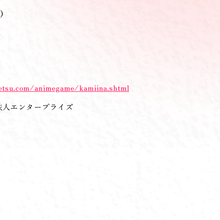
)
etsu.com/animegame/kamiina.shtml
鉄人エンタープライズ